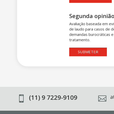
Segunda opiniã
Avaliação baseada em ev
de laudo para casos de 
demandas burocráticas e
tratamento.
SUBMETER
(11) 9 7229-9109
a

