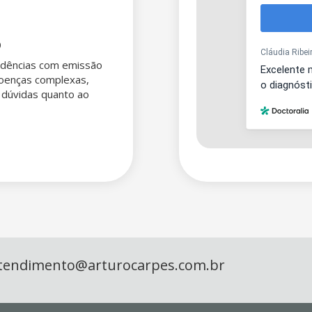
o
idências com emissão
doenças complexas,
 dúvidas quanto ao
tendimento@arturocarpes.com.br