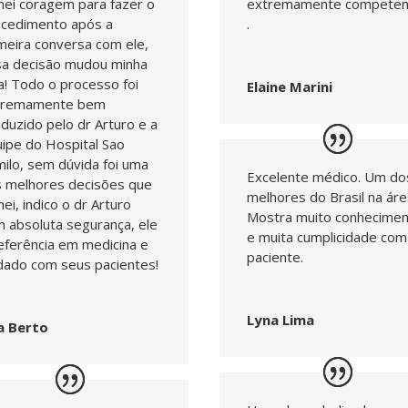
ei coragem para fazer o
extremamente competen
ocedimento após a
.
meira conversa com ele,
sa decisão mudou minha
a! Todo o processo foi
Elaine Marini
tremamente bem
duzido pelo dr Arturo e a
ipe do Hospital Sao
ilo, sem dúvida foi uma
Excelente médico. Um do
 melhores decisões que
melhores do Brasil na áre
ei, indico o dr Arturo
Mostra muito conhecime
 absoluta segurança, ele
e muita cumplicidade com
eferência em medicina e
paciente.
dado com seus pacientes!
Lyna Lima
a Berto