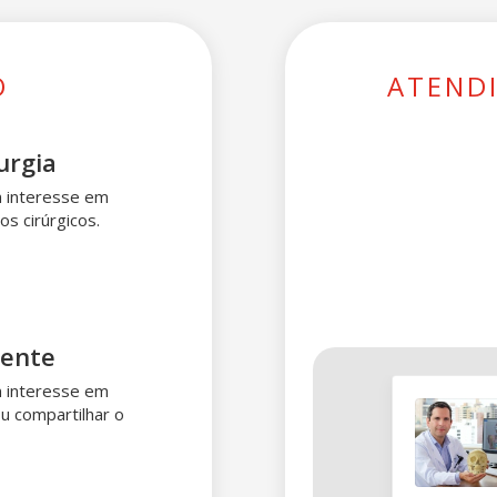
O
ATEND
urgia
 interesse em
s cirúrgicos.
iente
 interesse em
u compartilhar o