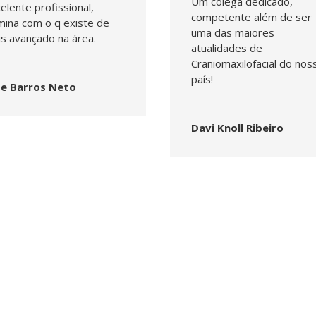
Um colega dedicado,
elente profissional,
competente além de ser
ina com o q existe de
uma das maiores
s avançado na área.
atualidades de
Craniomaxilofacial do nos
país!
se Barros Neto
Davi Knoll Ribeiro