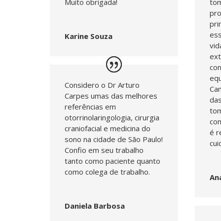
Muito obrigada!
tom
pr
pri
es
Karine Souza
vid
ex
con
equ
Considero o Dr Arturo
Cam
Carpes umas das melhores
das
referências em
tom
otorrinolaringologia, cirurgia
com
craniofacial e medicina do
é r
sono na cidade de São Paulo!
cui
Confio em seu trabalho
tanto como paciente quanto
como colega de trabalho.
An
Daniela Barbosa