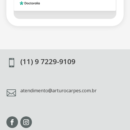
(11) 9 7229-9109

atendimento@arturocarpes.com.br
